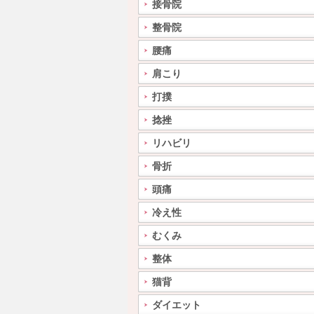
接骨院
整骨院
腰痛
肩こり
打撲
捻挫
リハビリ
骨折
頭痛
冷え性
むくみ
整体
猫背
ダイエット