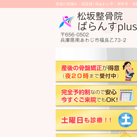
産後の尿漏れ・残尿感 |
南あわじ市・洲本市・淡