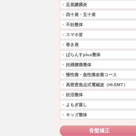
足底腱膜炎
四十肩・五十肩
不妊整体
スマホ首
巻き肩
ばらんすplus整体
妊婦腰痛整体
慢性痛・急性痛改善コース
高密度焦点式電磁波（HI-EMT）
妊活整体
よもぎ蒸し
キッズ整体
骨盤矯正