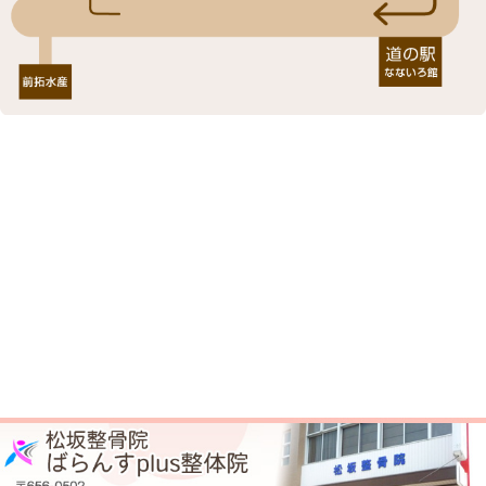
所在地
〒656-0502 兵庫県南あわじ市福良乙73
駐車場
5台あり
予約
お電話でのご予約が可能です。
電話番号
0799-52-4101
木曜・土曜午後
休診日
日曜・祝日